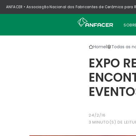
ANFACER • Associação Nacional dos Fabricantes de Cerâmica para R
SOBR
Home
Todas as no
|
EXPO RE
ENCONT
EVENTO
24/2/16
3
MINUTO(S) DE LEITU