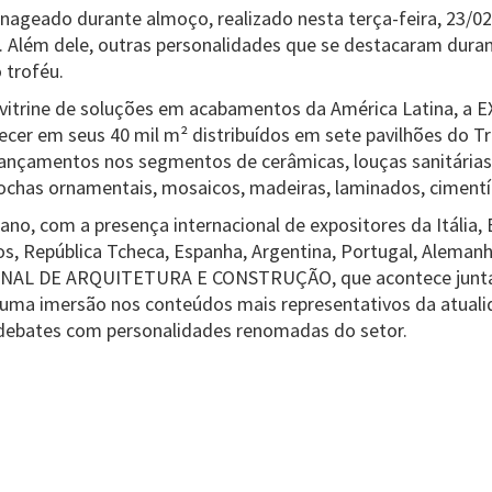
nageado durante almoço, realizado nesta terça-feira, 23/02
. Além dele, outras personalidades que se destacaram duran
troféu.
 vitrine de soluções em acabamentos da América Latina, a
ecer em seus 40 mil m² distribuídos em sete pavilhões do 
s lançamentos nos segmentos de cerâmicas, louças sanitárias
rochas ornamentais, mosaicos, madeiras, laminados, cimentíc
ano, com a presença internacional de expositores da Itália,
s, República Tcheca, Espanha, Argentina, Portugal, Alemanha
AL DE ARQUITETURA E CONSTRUÇÃO, que acontece junt
 uma imersão nos conteúdos mais representativos da atual
e debates com personalidades renomadas do setor.