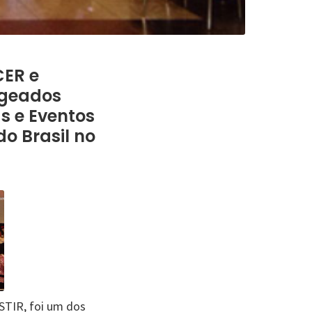
CER e
ageados
as e Eventos
o Brasil no
STIR, foi um dos