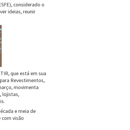
ESFE), considerado o
r ideias, reunir
STIR, que está em sua
 para Revestimentos,
 março, movimenta
 lojistas,
is.
década e meia de
e com visão