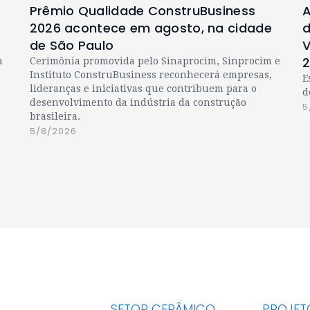
Prêmio Qualidade ConstruBusiness
A
2026 acontece em agosto, na cidade
d
de São Paulo
V
a
Cerimônia promovida pelo Sinaprocim, Sinprocim e
Instituto ConstruBusiness reconhecerá empresas,
E
lideranças e iniciativas que contribuem para o
d
desenvolvimento da indústria da construção
5
brasileira.
5/8/2026
SETOR CERÂMICO
PROJET