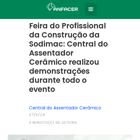
Home
Todas as notícias
|
Feira do Profissional
da Construção da
Sodimac: Central do
Assentador
Cerâmico realizou
demonstrações
durante todo o
evento
Central do Assentador Cerâmico
27/5/24
3
MINUTO(S) DE LEITURA