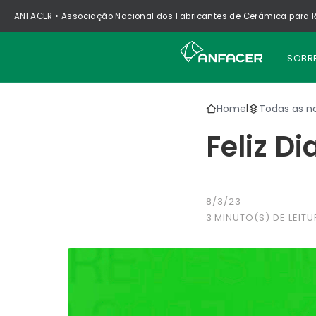
ANFACER • Associação Nacional dos Fabricantes de Cerâmica para R
SOBR
Home
Todas as no
|
Feliz D
8/3/23
3
MINUTO(S) DE LEITU