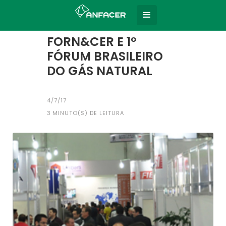
Home
Todas as notícias
|
FORN&CER E 1º
FÓRUM BRASILEIRO
DO GÁS NATURAL
4/7/17
3
MINUTO(S) DE LEITURA