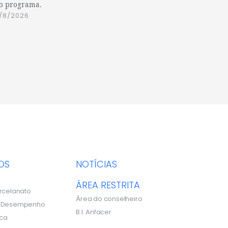
o programa.
/8/2026
OS
NOTÍCIAS
ÁREA RESTRITA
rcelanato
Área do conselheiro
e Desempenho
B.I. Anfacer
ca