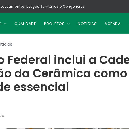
evestimentos, Louças Sanitárias e Congêneres
E
QUALIDADE
PROJETOS
NOTÍCIAS
AGENDA
tícias
 Federal inclui a Cade
ão da Cerâmica como
de essencial
RA