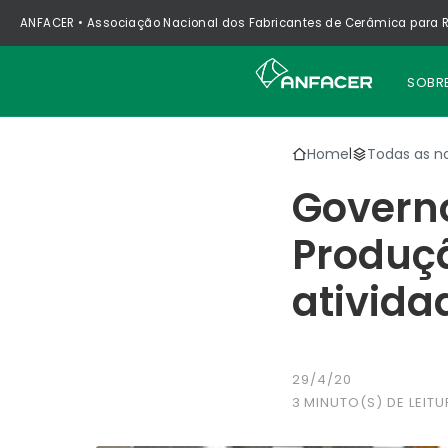
ANFACER • Associação Nacional dos Fabricantes de Cerâmica para R
SOBR
Home
Todas as no
|
Governo
Produç
ativida
29/4/20
3
MINUTO(S) DE LEITU