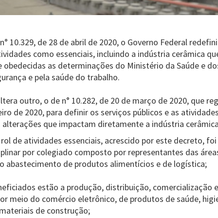
° 10.329, de 28 de abril de 2020, o Governo Federal redefini
tividades como essenciais, incluindo a indústria cerâmica 
e obedecidas as determinações do Ministério da Saúde e do
gurança e pela saúde do trabalho.
ltera outro, o de n° 10.282, de 20 de março de 2020, que re
iro de 2020, para definir os serviços públicos e as atividades
as alterações que impactam diretamente a indústria cerâmica
rol de atividades essenciais, acrescido por este decreto, fo
iplinar por colegiado composto por representantes das áreas
do abastecimento de produtos alimentícios e de logística;
neficiados estão a produção, distribuição, comercialização e
or meio do comércio eletrônico, de produtos de saúde, higie
 materiais de construção;