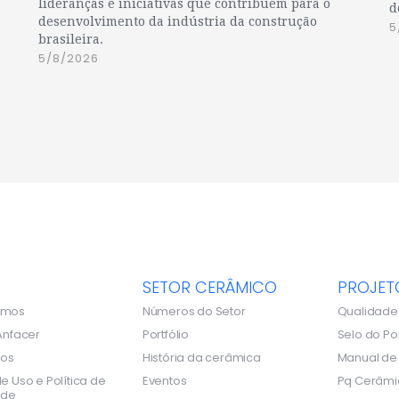
lideranças e iniciativas que contribuem para o
d
desenvolvimento da indústria da construção
5
brasileira.
5/8/2026
SETOR CERÂMICO
PROJET
omos
Números do Setor
Qualidade
Anfacer
Portfólio
Selo do Po
dos
História da cerâmica
Manual d
e Uso e Política de
Eventos
Pq Cerâmi
ade