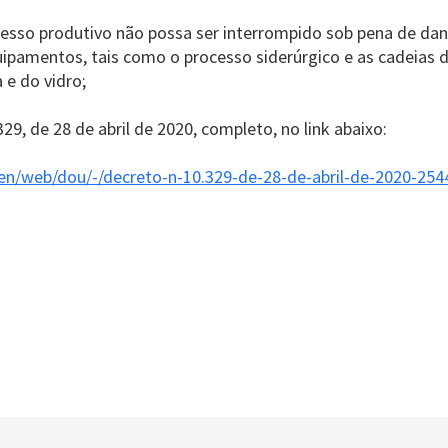
ocesso produtivo não possa ser interrompido sob pena de dan
uipamentos, tais como o processo siderúrgico e as cadeias
 e do vidro;
329, de 28 de abril de 2020, completo, no link abaixo:
/en/web/dou/-/decreto-n-10.329-de-28-de-abril-de-2020-25