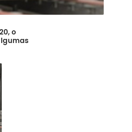
20, o
 algumas