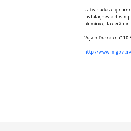
- atividades cujo pr
instalações e dos eq
alumínio, da cerâmica
Veja o Decreto n° 10.
http://www.in.gov.br