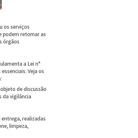
u os serviços
que podem retomar as
s órgãos
gulamenta a Lei n°
 essenciais. Veja os
:
i objeto de discussão
 da vigilância
 entrega, realizadas
ne, limpeza,