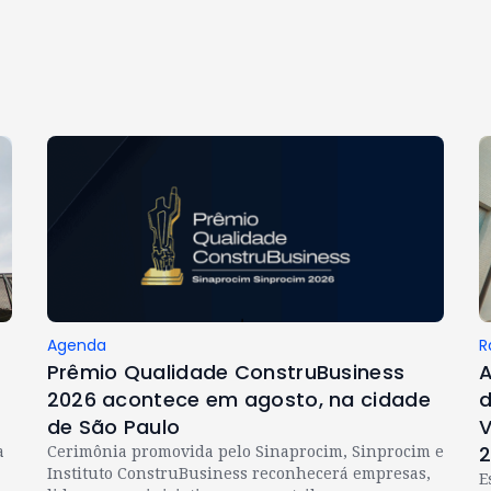
Agenda
R
Prêmio Qualidade ConstruBusiness
A
2026 acontece em agosto, na cidade
d
de São Paulo
V
a
Cerimônia promovida pelo Sinaprocim, Sinprocim e
Instituto ConstruBusiness reconhecerá empresas,
E