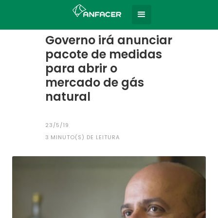
Home
Todas as notícias
|
Governo irá anunciar
pacote de medidas
para abrir o
mercado de gás
natural
23/5/19
3
MINUTO(S) DE LEITURA