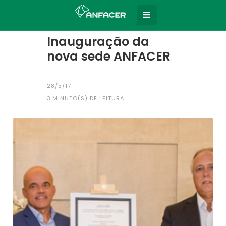
Home
Todas as notícias
|
Inauguração da
nova sede ANFACER
28/5/17
3
MINUTO(S) DE LEITURA