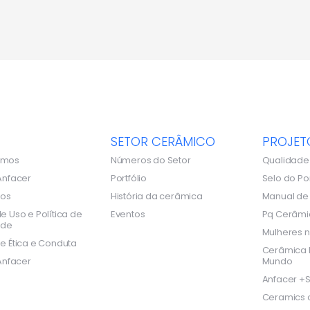
SETOR CERÂMICO
PROJET
omos
Números do Setor
Qualidade
Anfacer
Portfólio
Selo do Po
dos
História da cerâmica
Manual d
e Uso e Política de
Eventos
Pq Cerâmi
ade
Mulheres n
e Ética e Conduta
Cerâmica B
Anfacer
Mundo
Anfacer +S
Ceramics o