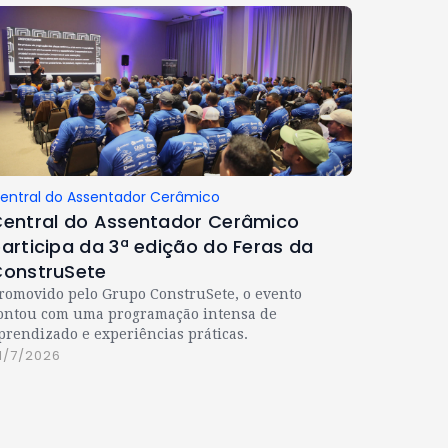
entral do Assentador Cerâmico
entral do Assentador Cerâmico
articipa da 3ª edição do Feras da
onstruSete
romovido pelo Grupo ConstruSete, o evento
ontou com uma programação intensa de
prendizado e experiências práticas.
1/7/2026