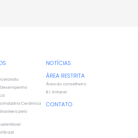
OS
NOTÍCIAS
ÁREA RESTRITA
rcelanato
Área do conselheiro
e Desempenho
B.I. Anfacer
ca
a Indústria Cerâmica
CONTATO
rasileira pelo
ustentável
f Brazil