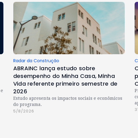
Radar da Construção
C
ABRAINC lança estudo sobre
C
desempenho do Minha Casa, Minha
p
Vida referente primeiro semestre de
C
2026
 e
P
c
Estudo apresenta os impactos sociais e econômicos
a
do programa.
3
5/8/2026