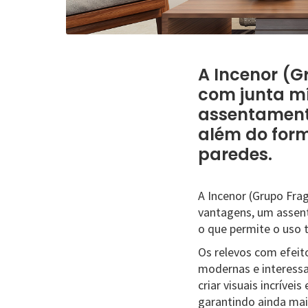
A Incenor (G
com junta mí
assentament
além do for
paredes.
A Incenor (Grupo Fra
vantagens, um assen
o que permite o uso
Os relevos com efei
modernas e interessa
criar visuais incríve
garantindo ainda mai