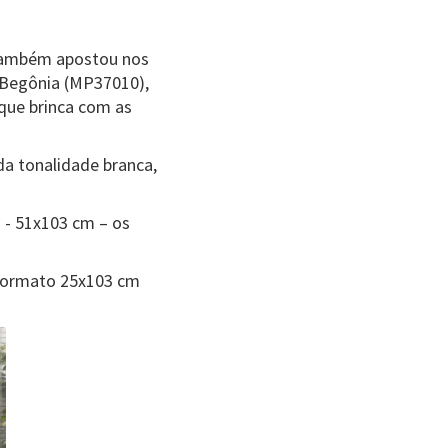
 também apostou nos
 Begônia (MP37010),
que brinca com as
da tonalidade branca,
 - 51x103 cm – os
formato 25x103 cm