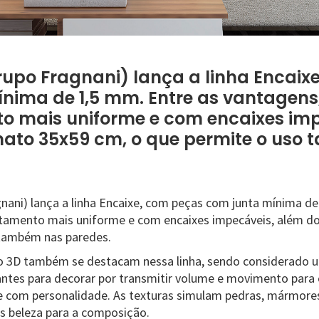
rupo Fragnani) lança a linha Encaix
nima de 1,5 mm. Entre as vantagens
o mais uniforme e com encaixes imp
mato 35x59 cm, o que permite o uso
gnani) lança a linha Encaixe, com peças com junta mínima de
tamento mais uniforme e com encaixes impecáveis, além d
 também nas paredes.
to 3D também se destacam nessa linha, sendo considerado 
ntes para decorar por transmitir volume e movimento para
is e com personalidade. As texturas simulam pedras, mármores
s beleza para a composição.