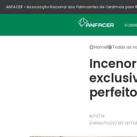
ANFACER • Associação Nacional dos Fabricantes de Cerâmica para R
SOBR
Home
Todas as no
|
Incenor
exclus
perfeit
8/10/19
3
MINUTO(S) DE LEITU