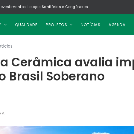
evestimentos, Louças Sanitárias e Congêneres
E
QUALIDADE
PROJETOS
NOTÍCIAS
AGENDA
tícias
ia Cerâmica avalia i
o Brasil Soberano
RA