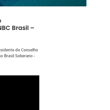
e
BC Brasil –
esidente do Conselho
no Brasil Soberano -