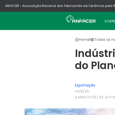
ANFACER • Associação Nacional dos Fabricantes de Cerâmica para R
SOBR
Home
Todas as no
|
Indústr
do Plan
Exportação
14/8/25
3
MINUTO(S) DE LEITU