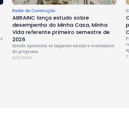
Radar da Construção
C
ABRAINC lança estudo sobre
C
desempenho do Minha Casa, Minha
p
Vida referente primeiro semestre de
C
2026
 e
P
c
Estudo apresenta os impactos sociais e econômicos
a
do programa.
3
5/8/2026