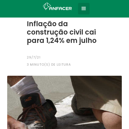
Home
Todas as notícias
|
Inflação da
construção civil cai
para 1,24% em julho
29/7/21
3
MINUTO(S) DE LEITURA