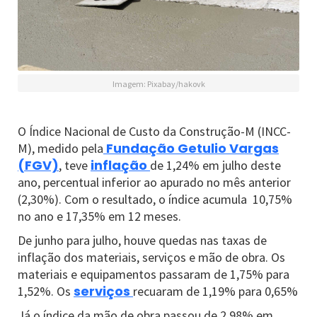
Imagem: Pixabay/hakovk
O Índice Nacional de Custo da Construção-M (INCC-
Fundação Getulio Vargas
M), medido pela
(FGV)
inflação
, teve
de 1,24% em julho deste
ano, percentual inferior ao apurado no mês anterior
(2,30%). Com o resultado, o índice acumula 10,75%
no ano e 17,35% em 12 meses.
De junho para julho, houve quedas nas taxas de
inflação dos materiais, serviços e mão de obra. Os
materiais e equipamentos passaram de 1,75% para
serviços
1,52%. Os
recuaram de 1,19% para 0,65%
Já o índice da mão de obra passou de 2,98% em