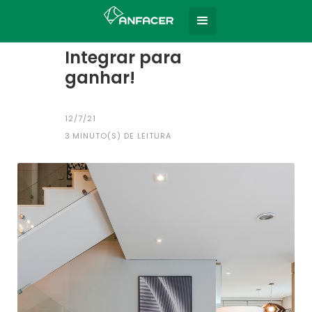
Home
Todas as notícias
|
Integrar para
ganhar!
12/7/21
3
MINUTO(S) DE LEITURA