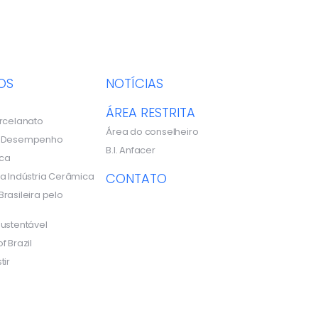
OS
NOTÍCIAS
ÁREA RESTRITA
rcelanato
Área do conselheiro
e Desempenho
B.I. Anfacer
ca
a Indústria Cerâmica
CONTATO
rasileira pelo
ustentável
f Brazil
tir