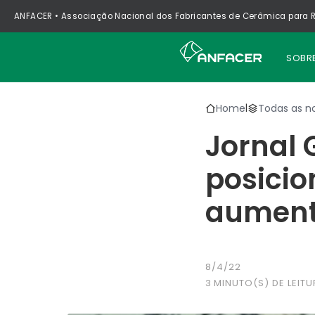
ANFACER • Associação Nacional dos Fabricantes de Cerâmica para R
SOBR
Home
Todas as no
|
Jornal 
posicio
aumento
8/4/22
3
MINUTO(S) DE LEITU