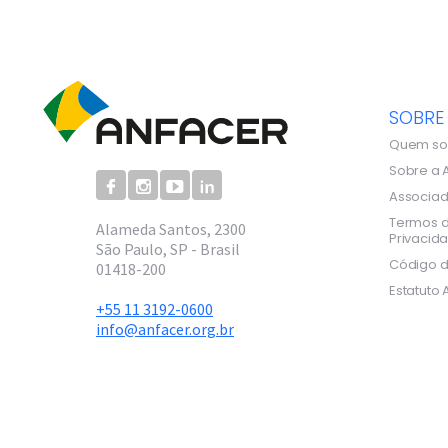
SOBRE
Quem s
Sobre a 
Associa
Termos d
Alameda Santos, 2300
Privacid
São Paulo, SP - Brasil
Código d
01418-200
Estatuto 
+55 11 3192-0600
info@anfacer.org.br