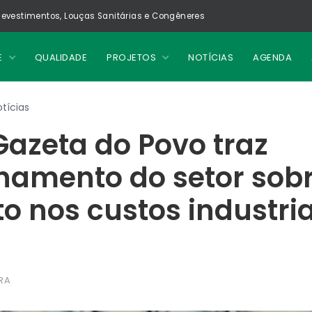
evestimentos, Louças Sanitárias e Congêneres
E
QUALIDADE
PROJETOS
NOTÍCIAS
AGENDA
tícias
Gazeta do Povo traz
namento do setor sob
 nos custos industria
RA