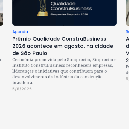
Agenda
R
Prêmio Qualidade ConstruBusiness
A
2026 acontece em agosto, na cidade
d
de São Paulo
V
a
Cerimônia promovida pelo Sinaprocim, Sinprocim e
Instituto ConstruBusiness reconhecerá empresas,
E
lideranças e iniciativas que contribuem para o
d
desenvolvimento da indústria da construção
5
brasileira.
5/8/2026