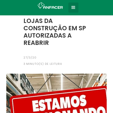
Home
Todas as notícias
|
LOJAS DA
CONSTRUÇÃO EM SP
AUTORIZADAS A
REABRIR
27/3/20
3
MINUTO(S) DE LEITURA