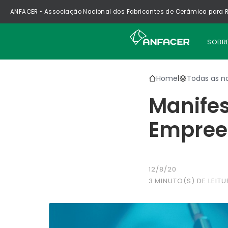
ANFACER • Associação Nacional dos Fabricantes de Cerâmica para R
SOBR
Home
Todas as no
|
Manifes
Empree
12/8/20
3
MINUTO(S) DE LEITU