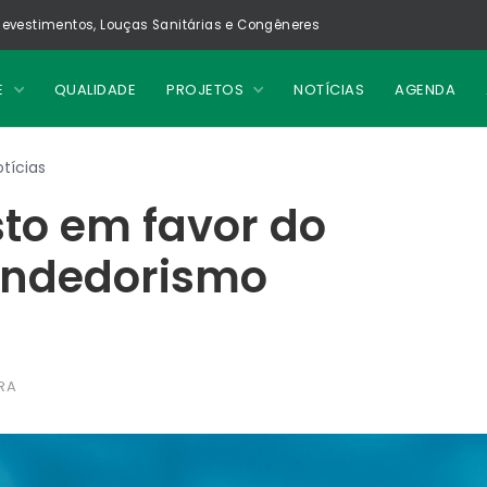
evestimentos, Louças Sanitárias e Congêneres
E
QUALIDADE
PROJETOS
NOTÍCIAS
AGENDA
tícias
to em favor do
ndedorismo
RA