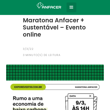
Home
Todas as notícias
|
Maratona Anfacer +
Sustentável – Evento
online
3/3/22
3
MINUTO(S) DE LEITURA