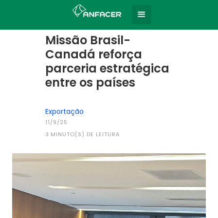
Home
Todas as notícias
|
Missão Brasil-
Canadá reforça
parceria estratégica
entre os países
Exportação
11/9/25
3
MINUTO(S) DE LEITURA