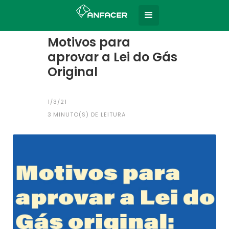
Home
Todas as notícias
|
Motivos para
aprovar a Lei do Gás
Original
1/3/21
3
MINUTO(S) DE LEITURA