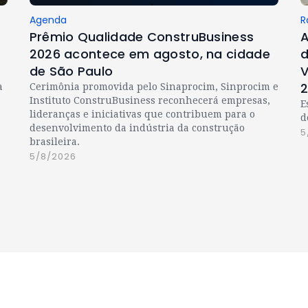
Agenda
R
Prêmio Qualidade ConstruBusiness
A
2026 acontece em agosto, na cidade
d
de São Paulo
V
a
Cerimônia promovida pelo Sinaprocim, Sinprocim e
Instituto ConstruBusiness reconhecerá empresas,
E
lideranças e iniciativas que contribuem para o
d
desenvolvimento da indústria da construção
5
brasileira.
5/8/2026