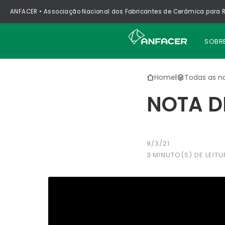
ANFACER • Associação Nacional dos Fabricantes de Cerâmica para R
SOBR
Home
Todas as no
|
NOTA D
9/3/21
3
MINUTO(S) DE LEITU