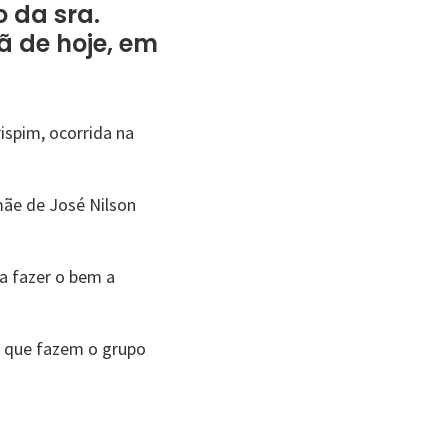
 da sra.
ã de hoje, em
spim, ocorrida na
mãe de José Nilson
a fazer o bem a
os que fazem o grupo