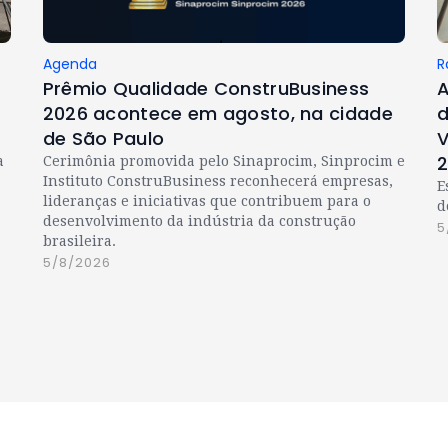
Agenda
R
Prêmio Qualidade ConstruBusiness
A
2026 acontece em agosto, na cidade
d
de São Paulo
V
a
Cerimônia promovida pelo Sinaprocim, Sinprocim e
Instituto ConstruBusiness reconhecerá empresas,
E
lideranças e iniciativas que contribuem para o
d
desenvolvimento da indústria da construção
5
brasileira.
5/8/2026