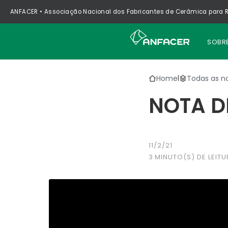
ANFACER • Associação Nacional dos Fabricantes de Cerâmica para R
SOBR
Home
Todas as no
|
NOTA D
11/2/21
3
MINUTO(S) DE LEITU