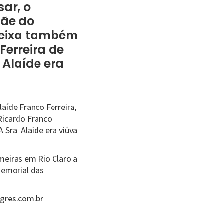
ar, o
mãe do
 deixa também
Ferreira de
 Alaíde era
aíde Franco Ferreira,
Ricardo Franco
 Sra. Alaíde era viúva
lmeiras em Rio Claro a
Memorial das
agres.com.br