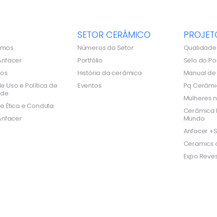
SETOR CERÂMICO
PROJET
omos
Números do Setor
Qualidade
Anfacer
Portfólio
Selo do Po
dos
História da cerâmica
Manual d
e Uso e Política de
Eventos
Pq Cerâmi
ade
Mulheres n
e Ética e Conduta
Cerâmica B
Anfacer
Mundo
Anfacer +S
Ceramics o
Expo Reves