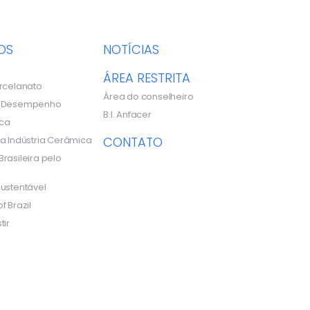
OS
NOTÍCIAS
ÁREA RESTRITA
rcelanato
Área do conselheiro
e Desempenho
B.I. Anfacer
ca
a Indústria Cerâmica
CONTATO
rasileira pelo
ustentável
f Brazil
tir