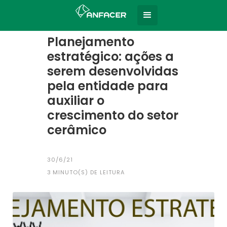
Home
Todas as notícias
|
Planejamento
estratégico: ações a
serem desenvolvidas
pela entidade para
auxiliar o
crescimento do setor
cerâmico
30/6/21
3
MINUTO(S) DE LEITURA