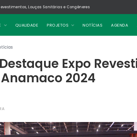
evestimentos, Louças Sanitárias e Congêneres
E
QUALIDADE
PROJETOS
NOTÍCIAS
AGENDA
tícias
Destaque Expo Revesti
a Anamaco 2024
RA