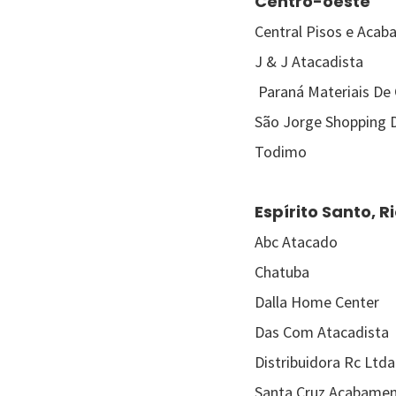
Centro-oeste
Central Pisos e Aca
J & J Atacadista
Paraná Materiais De
São Jorge Shopping 
Todimo
Espírito Santo, R
Abc Atacado
Chatuba
Dalla Home Center
Das Com Atacadista
Distribuidora Rc Ltda
Santa Cruz Acabame