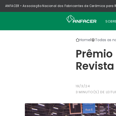
ANFACER • Associação Nacional dos Fabricantes de Cerâmica para R
SOBR
Home
Todas as no
|
Prêmio 
Revist
19/3/24
3
MINUTO(S) DE LEITU