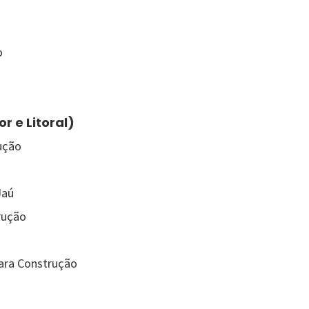
o
or e Litoral)
ução
Jaú
rução
ara Construção