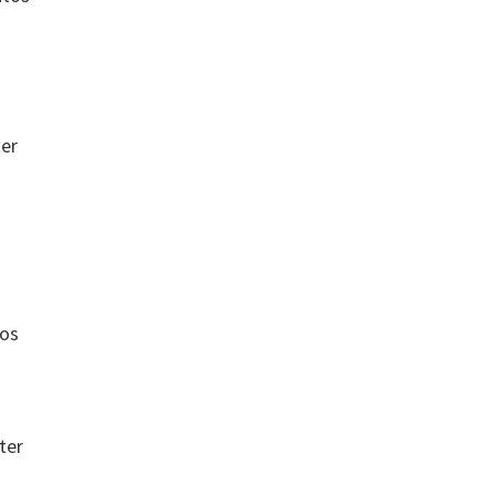
er
jos
ter