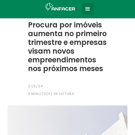
Home
Todas as notícias
|
Procura por imóveis
aumenta no primeiro
trimestre e empresas
visam novos
empreendimentos
nos próximos meses
21/5/24
3
MINUTO(S) DE LEITURA