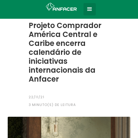
Home
Todas as notícias
|
Projeto Comprador
América Central e
Caribe encerra
calendário de
iniciativas
internacionais da
Anfacer
22/11/21
3
MINUTO(S) DE LEITURA