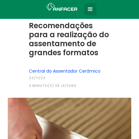
Home
Todas as notícias
|
Recomendações
para a realização do
assentamento de
grandes formatos
Central do Assentador Cerâmico
23/11/23
3
MINUTO(S) DE LEITURA