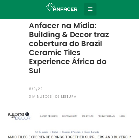
Home
Todas as notícias
|
Anfacer na Mídia:
Building & Decor traz
cobertura do Brazil
Ceramic Tiles
Experience África do
Sul
6/9/22
3
MINUTO(S) DE LEITURA