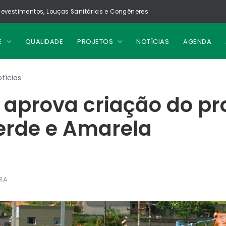
evestimentos, Louças Sanitárias e Congêneres
E
QUALIDADE
PROJETOS
NOTÍCIAS
AGENDA
tícias
 aprova criação do p
erde e Amarela
RA