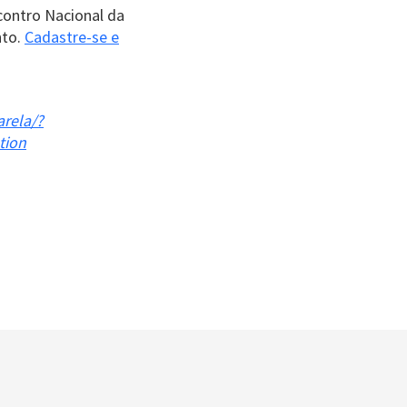
contro Nacional da
nto.
Cadastre-se e
arela/?
tion