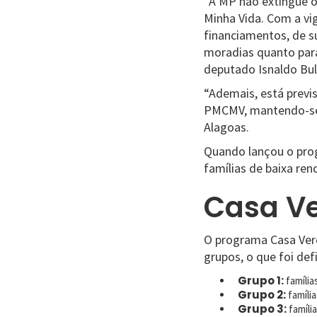
“A MP não extingue 
Minha Vida. Com a vi
financiamentos, de s
moradias quanto para
deputado Isnaldo Bul
“Ademais, está previs
PMCMV, mantendo-se 
Alagoas.
Quando lançou o prog
famílias de baixa ren
Casa Ve
O programa Casa Verd
grupos, o que foi de
Grupo 1:
famíli
Grupo 2:
famíli
Grupo 3:
famíli