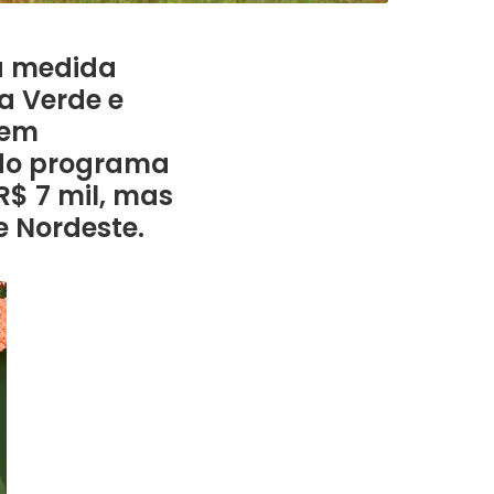
 a medida
a Verde e
 em
 do programa
R$ 7 mil, mas
e Nordeste.