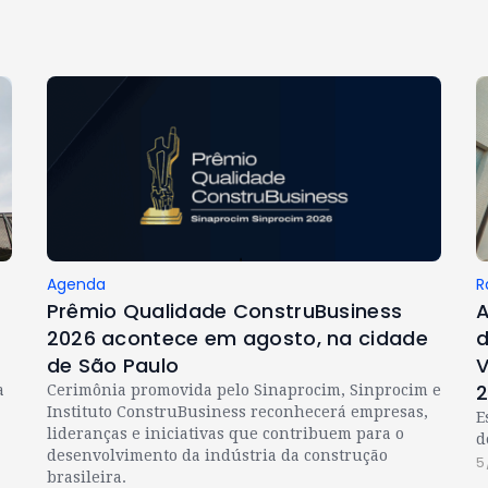
Agenda
R
Prêmio Qualidade ConstruBusiness
A
2026 acontece em agosto, na cidade
d
de São Paulo
V
a
Cerimônia promovida pelo Sinaprocim, Sinprocim e
Instituto ConstruBusiness reconhecerá empresas,
E
lideranças e iniciativas que contribuem para o
d
desenvolvimento da indústria da construção
5
brasileira.