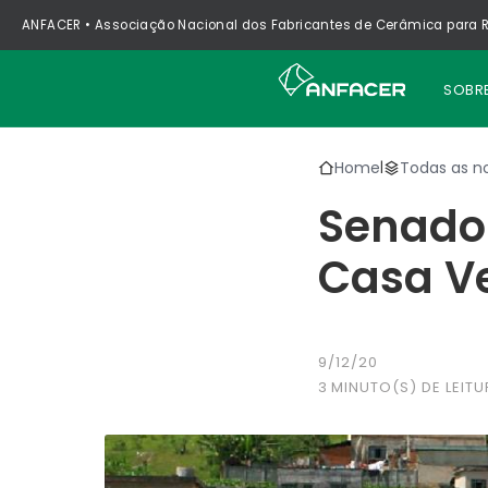
ANFACER • Associação Nacional dos Fabricantes de Cerâmica para R
SOBR
Home
Todas as no
|
Senado
Casa V
9/12/20
3
MINUTO(S) DE LEITU