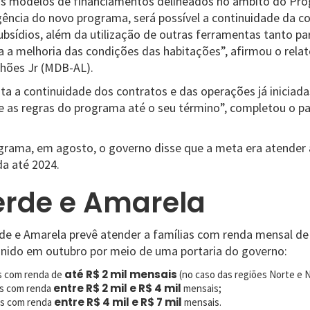
os modelos de financiamentos delineados no âmbito do Pr
gência do novo programa, será possível a continuidade da 
ubsídios, além da utilização de outras ferramentas tanto pa
 a melhoria das condições das habitações”, afirmou o rela
hões Jr (MDB-AL).
ta a continuidade dos contratos e das operações já iniciada
as regras do programa até o seu término”, completou o p
rama, em agosto, o governo disse que a meta era atender 
da até 2024.
rde e Amarela
e e Amarela prevê atender a famílias com renda mensal de 
finido em outubro por meio de uma portaria do governo:
até R$ 2 mil mensais
as com renda de
(no caso das regiões Norte e N
entre R$ 2 mil e R$ 4 mil
as com renda
mensais;
entre R$ 4 mil e R$ 7 mil
as com renda
mensais.