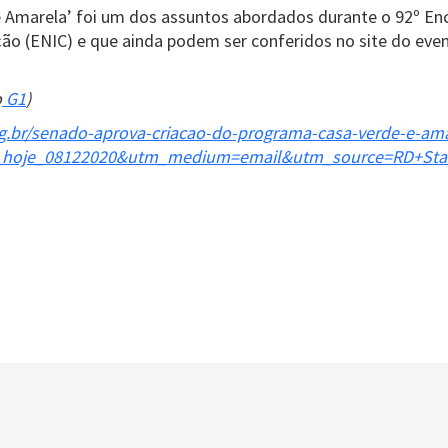
 Amarela’ foi um dos assuntos abordados durante o 92º En
ção (ENIC) e que ainda podem ser conferidos no site do eve
o
G1
)
org.br/senado-aprova-criacao-do-programa-casa-verde-e-am
_hoje_08122020&utm_medium=email&utm_source=RD+Sta