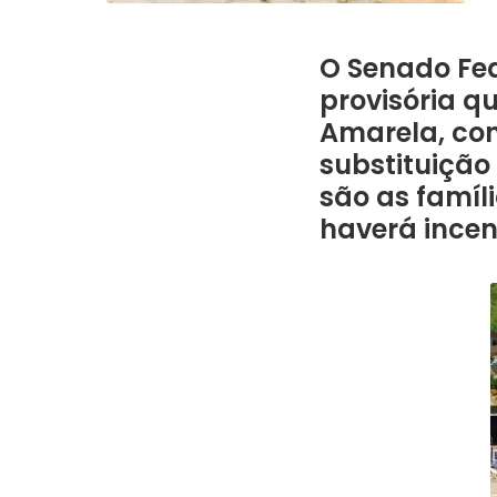
O Senado Fed
provisória q
Amarela, con
substituição
são as famíl
haverá incen