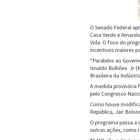
O Senado Federal apro
Casa Verde e Amarel
Vida. O foco do prog
incentivos maiores p
“Parabéns ao Governo
Isnaldo Bulhões Jr (
Brasileira da Indúst
A medida provisória 
pelo Congresso Nacion
Como houve modificaç
República, Jair Bols
O programa passa a di
outras ações, como r