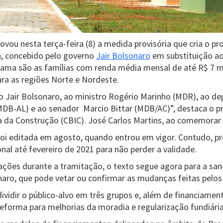
vou nesta terça-feira (8) a medida provisória que cria o p
a, concebido pelo governo
Jair Bolsonaro
em substituição ao
rama são as famílias com renda média mensal de até R$ 7 m
ara as regiões Norte e Nordeste.
 Jair Bolsonaro, ao ministro Rogério Marinho (MDR), ao de
MDB-AL) e ao senador Marcio Bittar (MDB/AC)”, destaca o 
ria da Construção (CBIC). José Carlos Martins, ao comemorar
foi editada em agosto, quando entrou em vigor. Contudo, pr
al até fevereiro de 2021 para não perder a validade.
ões durante a tramitação, o texto segue agora para a san
onaro, que pode vetar ou confirmar as mudanças feitas pelos
vidir o público-alvo em três grupos e, além de financiamen
eforma para melhorias da moradia e regularização fundiária