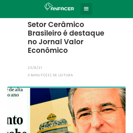
Home
Todas as notícias
|
Setor Cerâmico
Brasileiro é destaque
no Jornal Valor
Econômico
23/8/21
3
MINUTO(S) DE LEITURA