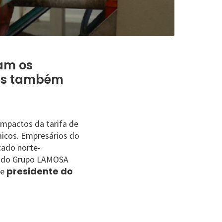
tam os
mas também
impactos da tarifa de
micos. Empresários do
cado norte-
or do Grupo LAMOSA
presidente do
 e