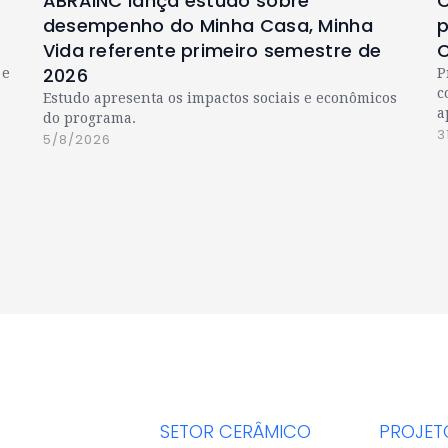
ABRAINC lança estudo sobre
C
desempenho do Minha Casa, Minha
p
Vida referente primeiro semestre de
C
2026
 e
P
c
Estudo apresenta os impactos sociais e econômicos
a
do programa.
3
5/8/2026
SETOR CERÂMICO
PROJET