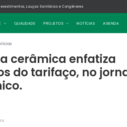
evestimentos, Louças Sanitárias e Congêneres
E
QUALIDADE
PROJETOS
NOTÍCIAS
AGENDA
tícias
ia cerâmica enfatiza
s do tarifaço, no jorna
ico.
RA