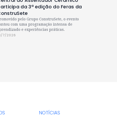
entral do Assentador Cerâmico
articipa da 3ª edição do Feras da
onstruSete
romovido pelo Grupo ConstruSete, o evento
ontou com uma programação intensa de
prendizado e experiências práticas.
1/7/2026
OS
NOTÍCIAS