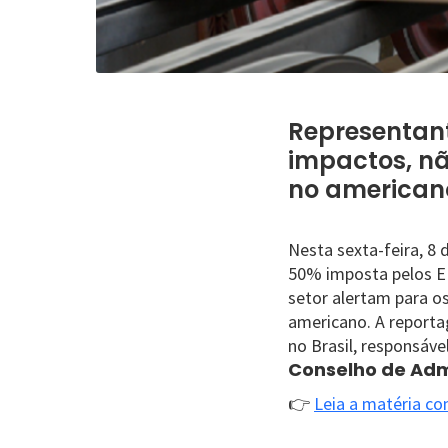
Representant
impactos, n
no american
Nesta sexta-feira, 8 
50% imposta pelos EU
setor alertam para o
americano. A report
no Brasil, responsáv
Conselho de Adm
👉
Leia a matéria co