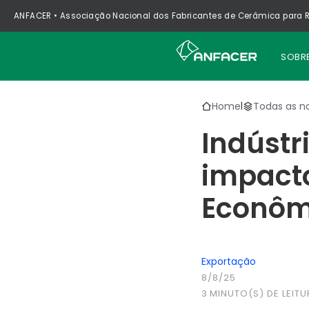
ANFACER • Associação Nacional dos Fabricantes de Cerâmica para R
SOBR
Home
Todas as no
|
Indústr
impacto
Econôm
Exportação
8/8/25
3
MINUTO(S) DE LEITU