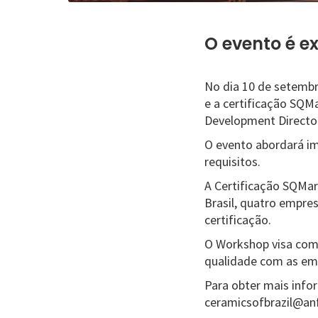
O evento é e
No dia 10 de setembr
e a certificação SQM
Development Director
O evento abordará im
requisitos.
A Certificação SQMar
Brasil, quatro empre
certificação.
O Workshop visa comp
qualidade com as emp
Para obter mais infor
ceramicsofbrazil@anf