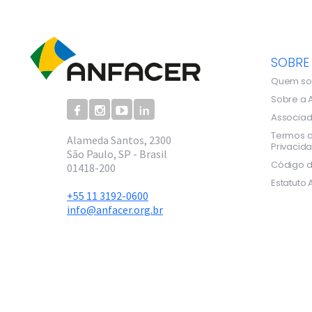
SOBRE
Quem s
Sobre a 
Associa
Termos d
Alameda Santos, 2300
Privacid
São Paulo, SP - Brasil
Código d
01418-200
Estatuto 
+55 11 3192-0600
info@anfacer.org.br