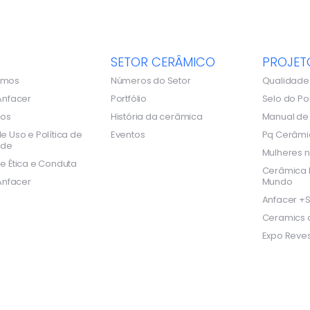
SETOR CERÂMICO
PROJET
omos
Números do Setor
Qualidade
Anfacer
Portfólio
Selo do Po
dos
História da cerâmica
Manual d
e Uso e Política de
Eventos
Pq Cerâmi
ade
Mulheres n
e Ética e Conduta
Cerâmica B
Anfacer
Mundo
Anfacer +S
Ceramics o
Expo Reves