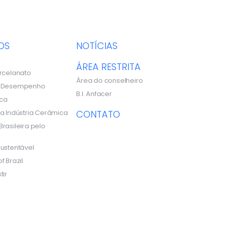
OS
NOTÍCIAS
ÁREA RESTRITA
rcelanato
Área do conselheiro
e Desempenho
B.I. Anfacer
ca
a Indústria Cerâmica
CONTATO
rasileira pelo
ustentável
f Brazil
tir