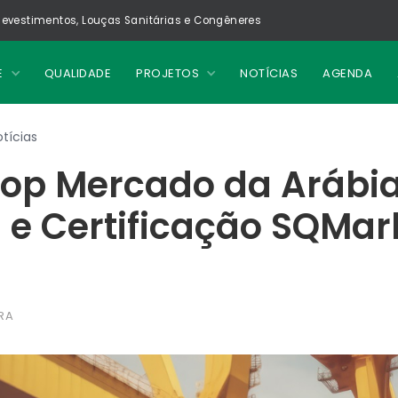
evestimentos, Louças Sanitárias e Congêneres
E
QUALIDADE
PROJETOS
NOTÍCIAS
AGENDA
tícias
op Mercado da Arábi
 e Certificação SQMa
RA