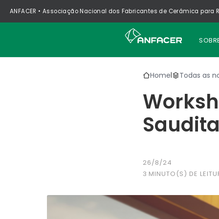
ANFACER • Associação Nacional dos Fabricantes de Cerâmica para R
SOBR
Home
Todas as no
|
Worksh
Saudita
26/8/24
3
MINUTO(S) DE LEITU