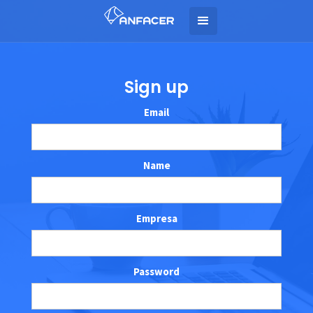
Sign up
Email
Name
Empresa
Password