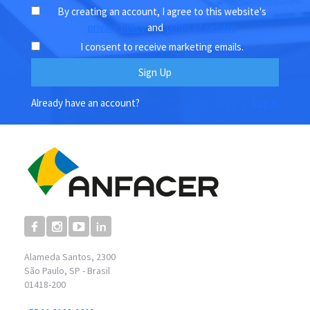
By creating an account, I agree to this website's
privacy policy
and
terms of service
I consent to receive marketing emails.
Already have an account?
Log In
Alameda Santos, 2300
São Paulo, SP - Brasil
01418-200