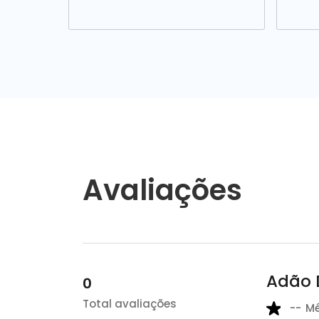
Avaliações
Adão 
0
Total avaliações
--
M