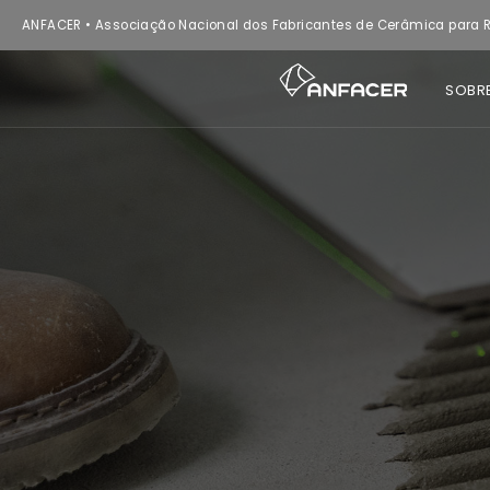
ANFACER • Associação Nacional dos Fabricantes de Cerâmica para R
SOBR