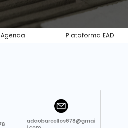
Agenda
Plataforma EAD
adaobarcellos678@gmai
78
l.com