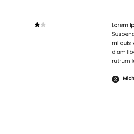
Lorem ip
Suspendi
mi quis 
diam lib
rutrum l
Mich