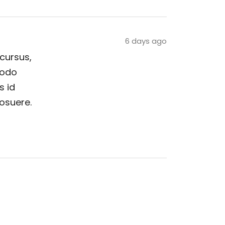
6 days ago
 cursus,
modo
s id
posuere.