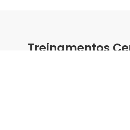
Treinamentos Ce
Presencial
Angelgres | Acomac Porto 
Treinamento Grandes For
Indústria | Varejo:
Angelgres | Acomac Porto Ale
Cidade:
Porto Alegre/RS
Data de realização:
26/6/25