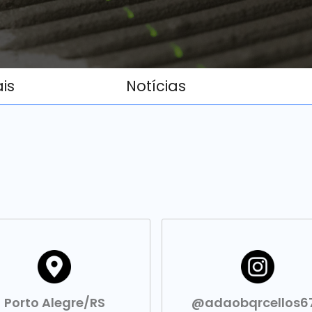
ais
Notícias
Porto Alegre/RS
@adaobqrcellos6