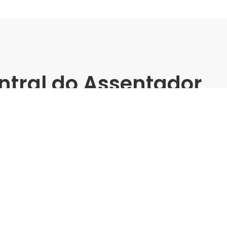
ntral do Assentador
Online
Alegre -
Tecnologias e P
matos
Asentamento d
Palestrante:
gre
Mapei
Data de realização:
1/7/25