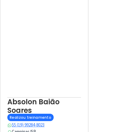
Absolon Baião
Soares
Realizou treinamento
55 (19) 99284-8023
Campinas
/
SP