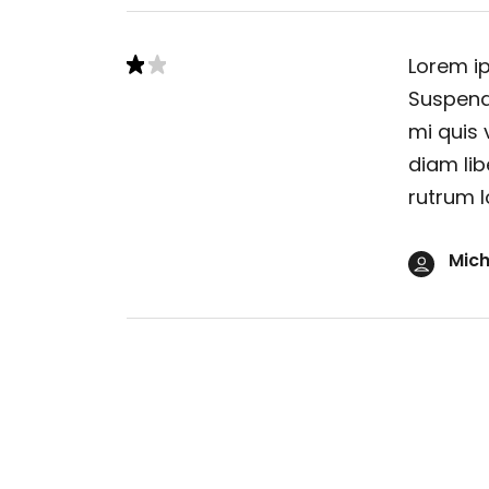
Lorem ip
Suspendi
mi quis 
diam lib
rutrum l
Mich