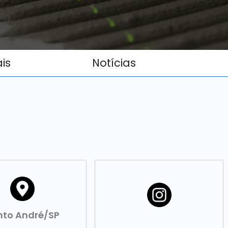
ais
Notícias
nto André/SP