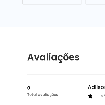
Avaliações
Adilso
0
Total avaliações
--
M