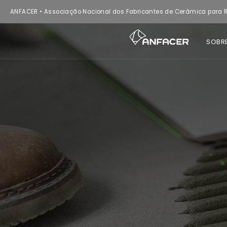
ANFACER • Associação Nacional dos Fabricantes de Cerâmica para R
SOBR