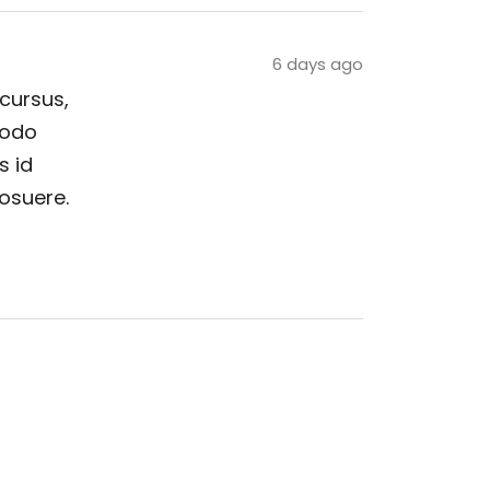
6 days ago
 cursus,
modo
s id
posuere.