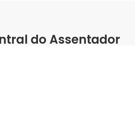
ntral do Assentador
tos - Portinari
ona Leste)