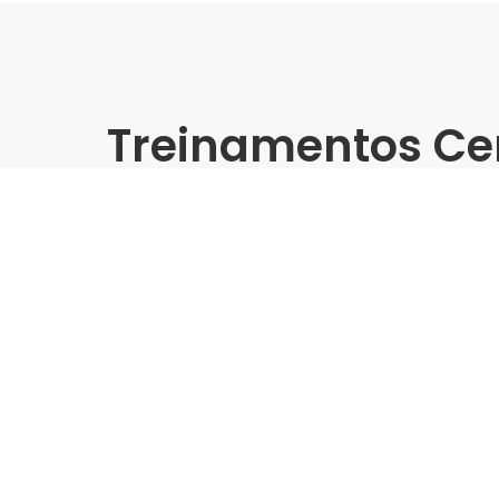
Treinamentos Ce
Presencial
Treinamento Grandes Forma
| Tumkus - São Paulo/SP (Z
Indústria | Varejo:
Tumkus
Cidade:
São Paulo/SP
Data de realização:
11/10/24