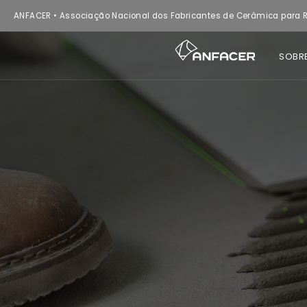
ANFACER • Associação Nacional dos Fabricantes de Cerâmica para R
SOBR