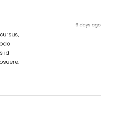
6 days ago
 cursus,
modo
s id
posuere.