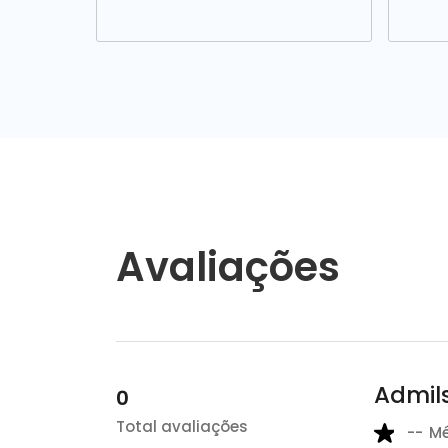
Avaliações
Admil
0
Total avaliações
--
M