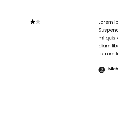
Lorem ip
Suspendi
mi quis 
diam lib
rutrum l
Mich