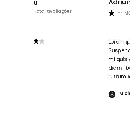
Adrian
0
Total avaliações
--
M
Lorem ip
Suspendi
mi quis 
diam lib
rutrum l
Mich