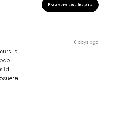
Escrever avaliação
6 days ago
 cursus,
modo
s id
posuere.