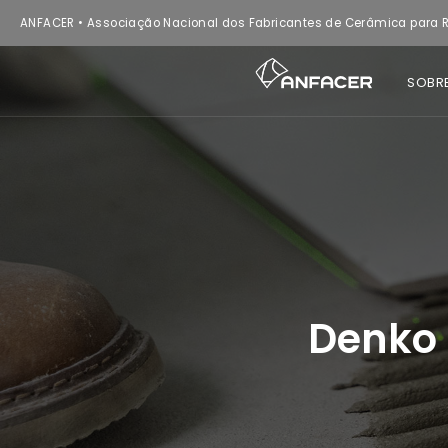
ANFACER • Associação Nacional dos Fabricantes de Cerâmica para R
SOBR
Denko