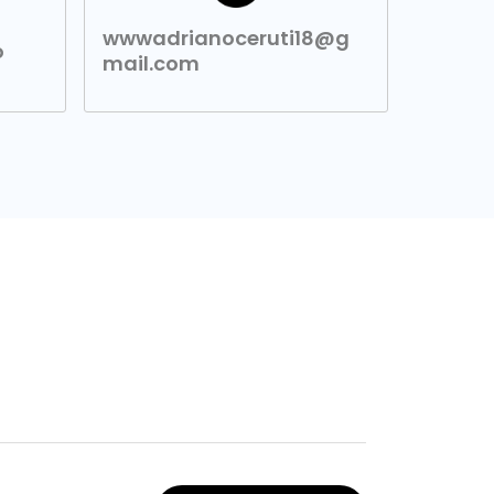
wwwadrianoceruti18@g
o
mail.com