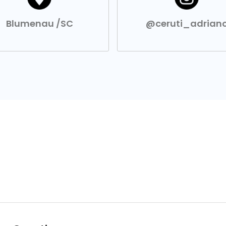
Blumenau /SC
@ceruti_adrian