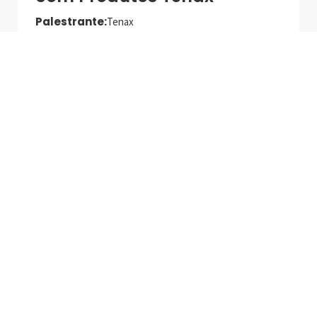
Palestrante:
Tenax
Data de realização:
27/5/25
Online
Tecnologias e Produtos
MAPEI para Asentamento
de Alto Desempenho
Palestrante:
Mapei
Data de realização:
1/7/25