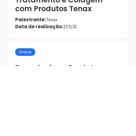
com Produtos Tenax
Palestrante:
Tenax
Data de realização:
27/5/25
Online
Tecnologias e Produtos
MAPEI para Asentamento
de Alto Desempenho
Palestrante:
Mapei
Data de realização:
1/7/25