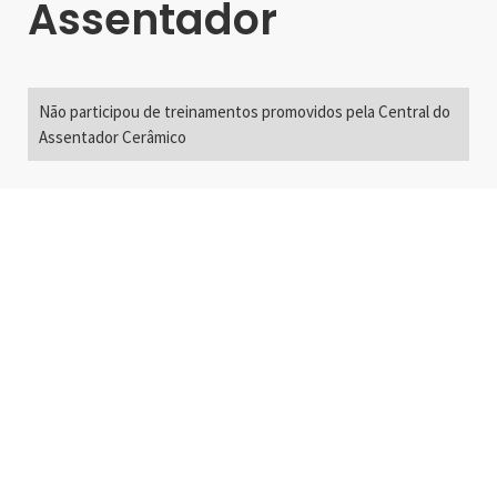
Assentador
Não participou de treinamentos promovidos pela Central do
Assentador Cerâmico
Alameda Santos, 2300
São Paulo, SP - Brasil
01418-200
+55 11 3192-0600