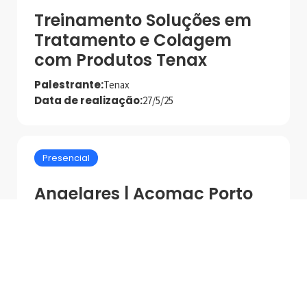
Treinamento Soluções em
Tratamento e Colagem
com Produtos Tenax
Palestrante:
Tenax
Data de realização:
27/5/25
Presencial
Angelgres | Acomac Porto
Alegre - Treinamento
Grandes Formatos
Indústria | Varejo:
Angelgres | Acomac Porto Alegre
Cidade:
Porto Alegre/RS
Data de realização:
26/6/25