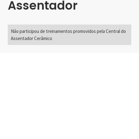
Assentador
Não participou de treinamentos promovidos pela Central do
Assentador Cerâmico
Alameda Santos, 2300
São Paulo, SP - Brasil
01418-200
+55 11 3192-0600