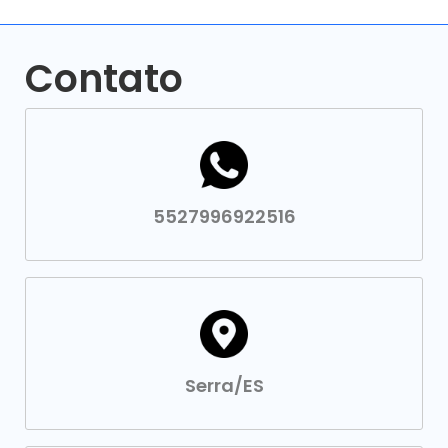
Contato
5527996922516
Serra/ES