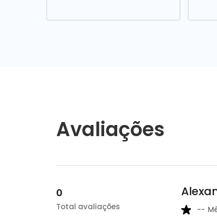
Avaliações
Alexa
0
Total avaliações
--
M