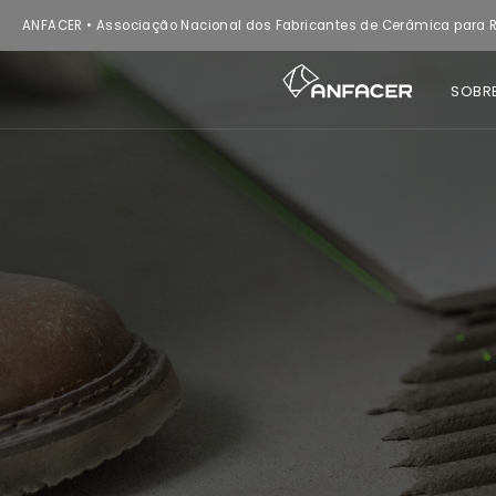
ANFACER • Associação Nacional dos Fabricantes de Cerâmica para R
SOBR