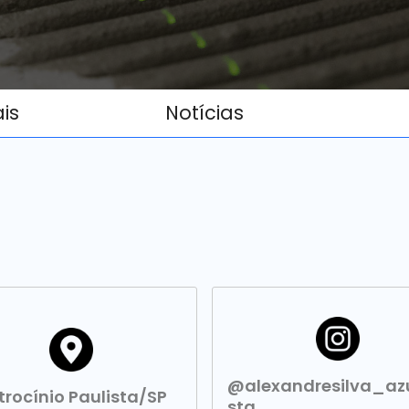
ais
Notícias
@alexandresilva_azu
trocínio Paulista/SP
sta