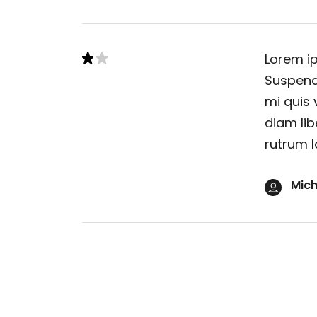
Lorem ip
Suspendi
mi quis 
diam lib
rutrum l
Mich