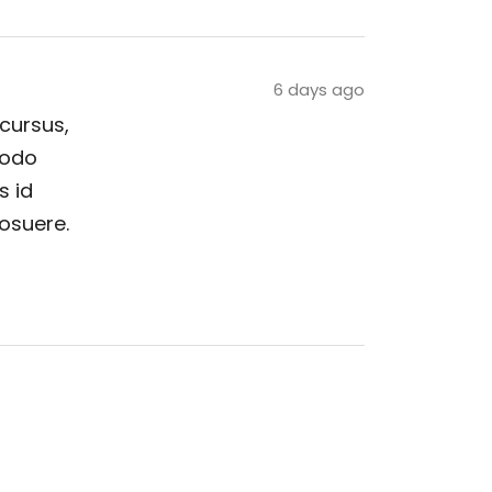
6 days ago
 cursus,
modo
s id
posuere.