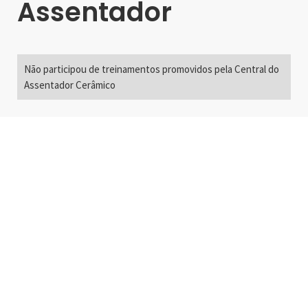
Assentador
Não participou de treinamentos promovidos pela Central do
Assentador Cerâmico
Alameda Santos, 2300
São Paulo, SP - Brasil
01418-200
+55 11 3192-0600