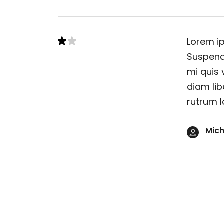
Lorem ip
Suspendi
mi quis 
diam lib
rutrum l
Mich