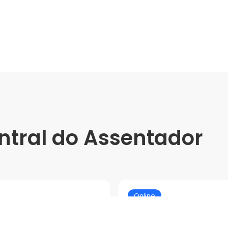
ntral do Assentador
Online
 (Shopping Bela
Treinamento So