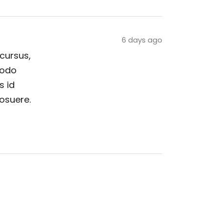
6 days ago
 cursus,
modo
s id
posuere.