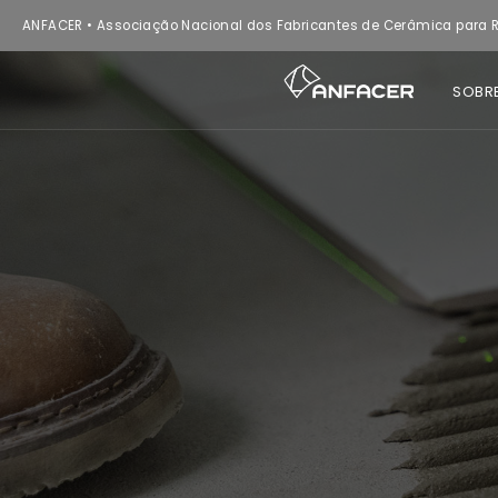
ANFACER • Associação Nacional dos Fabricantes de Cerâmica para R
SOBR