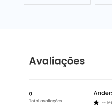
Avaliações
Anders
0
Total avaliações
--
M