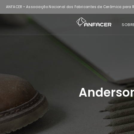
ANFACER • Associação Nacional dos Fabricantes de Cerâmica para R
SOBR
Anderson