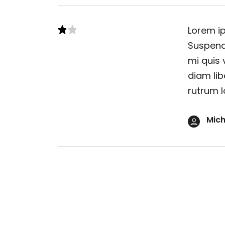
Lorem ip
Suspendi
mi quis 
diam lib
rutrum l
Mich