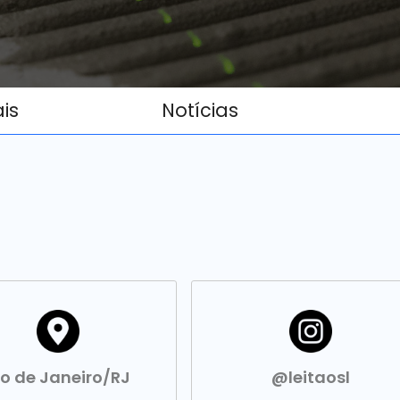
ais
Notícias
io de Janeiro/RJ
@leitaosl