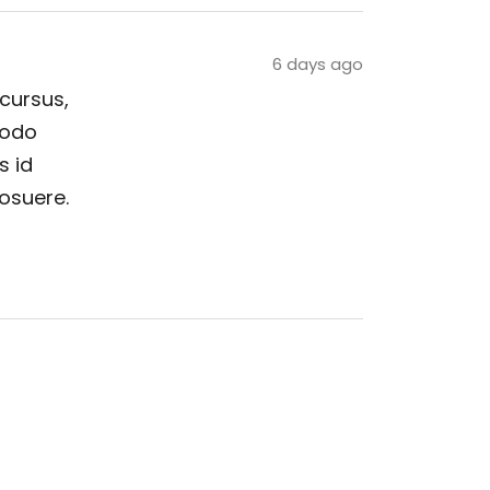
6 days ago
 cursus,
modo
s id
posuere.