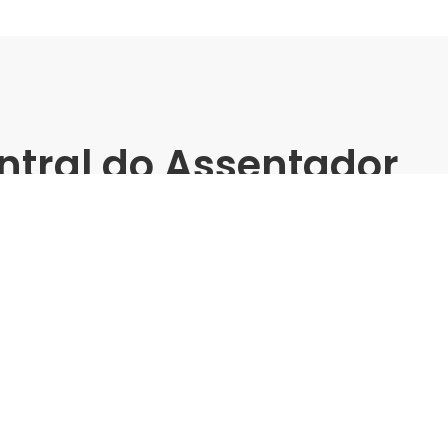
ntral do Assentador
Presencial
rejuntes Rainha
Treinamento Gr
Angelgres | C
Indústria | Varejo:
IP&Tech
Cidade:
Campo Bom/RS
Data de realização:
8/10/2