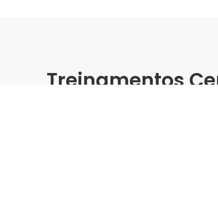
Treinamentos Ce
Online
Aplicação na prática dos 
Fix
Palestrante:
Rainha Fix e Rejuntar
Data de realização:
28/10/25