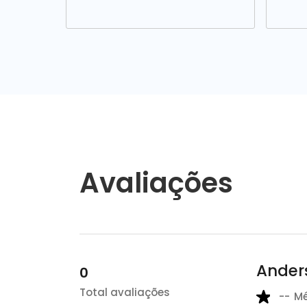
Avaliações
Ander
0
Total avaliações
--
M