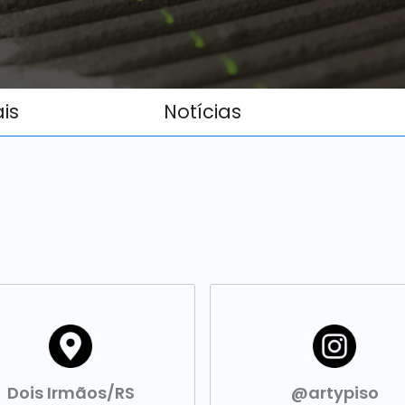
ais
Notícias
Dois Irmãos/RS
@artypiso