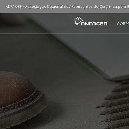
ANFACER • Associação Nacional dos Fabricantes de Cerâmica para R
SOBR