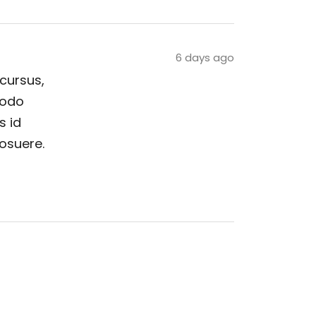
6 days ago
 cursus,
modo
s id
posuere.