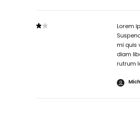
Lorem ip
Suspendi
mi quis 
diam lib
rutrum l
Mich