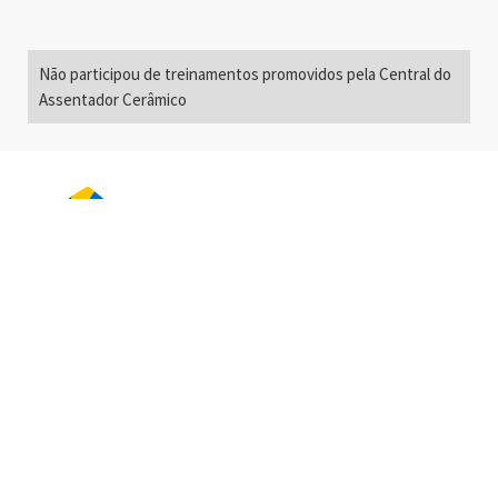
Não participou de treinamentos promovidos pela Central do
Assentador Cerâmico
Alameda Santos, 2300
São Paulo, SP - Brasil
01418-200
+55 11 3192-0600
info@anfacer.org.br