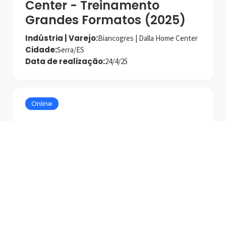
Center - Treinamento
Grandes Formatos (2025)
Indústria | Varejo:
Biancogres | Dalla Home Center
Cidade:
Serra/ES
Data de realização:
24/4/25
Online
Tecnologias e Produtos
MAPEI para Asentamento
de Alto Desempenho
Palestrante:
Mapei
Data de realização:
1/7/25