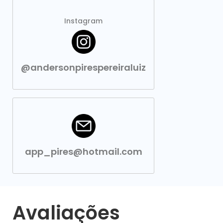
Instagram
@andersonpirespereiraluiz
app_pires@hotmail.com
Avaliações