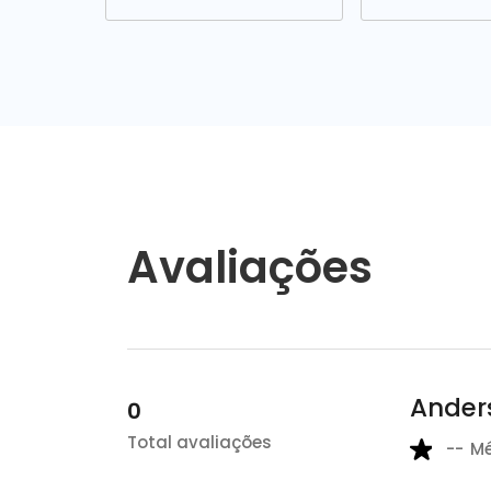
Avaliações
Anders
0
Total avaliações
--
M