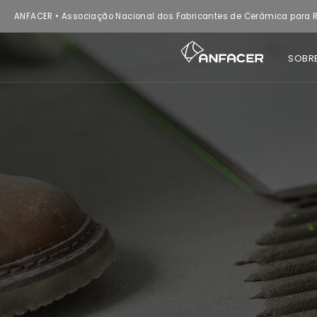
ANFACER • Associação Nacional dos Fabricantes de Cerâmica para R
SOBR