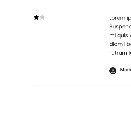
Lorem ip
Suspendi
mi quis 
diam lib
rutrum l
Mich