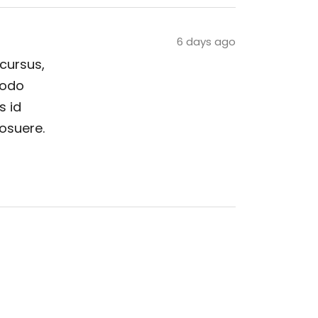
6 days ago
 cursus,
modo
s id
posuere.