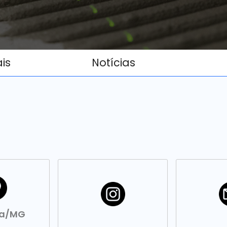
ais
Notícias
ba/MG